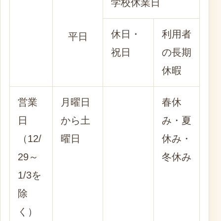
学校休業日
休日・
利用者
平日
祝日
の長期
休暇
営業
月曜日
春休
日
から土
み・夏
（12/
曜日
休み・
29～
冬休み
1/3を
除
く）