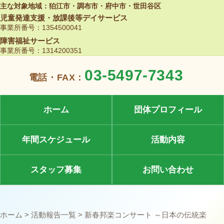
本文へ移動
主な対象地域：狛江市・調布市・府中市・世田谷区
児童発達支援・放課後等デイサービス
事業所番号：1354500041
障害福祉サービス
事業所番号：1314200351
03-5497-7343
電話・FAX：
ホーム
団体プロフィール
年間スケジュール
活動内容
スタッフ募集
お問い合わせ
ホーム
>
活動報告一覧
> 新春邦楽コンサート ～日本の伝統楽