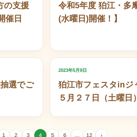
方の支援
令和5年度 狛江・多
開催日
(水曜日)開催！】
2023年5月9日
を抽選でご
狛江市フェスタinジ
５月２７日（土曜日
1
2
3
4
5
6
…
12
›