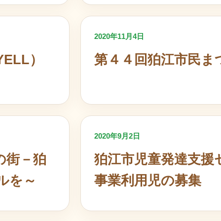
2020年11月4日
ELL）
第４４回狛江市民ま
2020年9月2日
の街－狛
狛江市児童発達支援
ルを～
事業利用児の募集