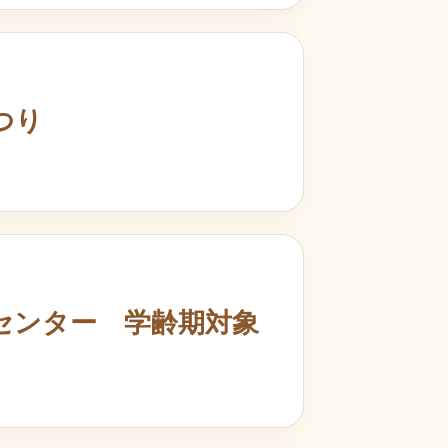
つり
センター 学齢期対象